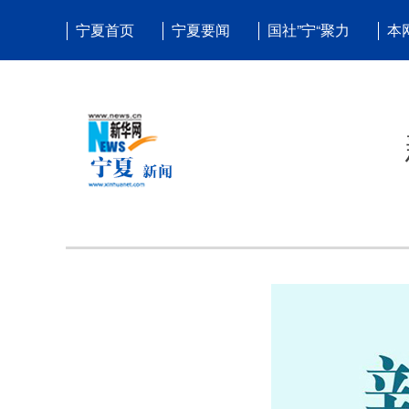
宁夏首页
宁夏要闻
国社”宁“聚力
本