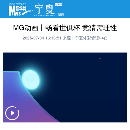
MG动画丨畅看世俱杯 竞猜需理性
2025-07-04 16:16:51
来源：宁夏体彩管理中心