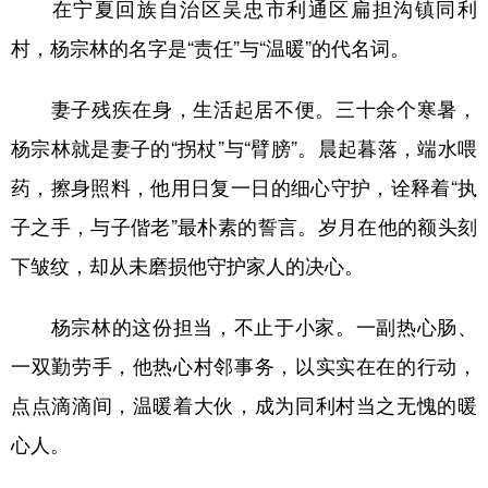
在宁夏回族自治区吴忠市利通区扁担沟镇同利
村，杨宗林的名字是“责任”与“温暖”的代名词。
妻子残疾在身，生活起居不便。三十余个寒暑，
杨宗林就是妻子的“拐杖”与“臂膀”。晨起暮落，端水喂
药，擦身照料，他用日复一日的细心守护，诠释着“执
子之手，与子偕老”最朴素的誓言。岁月在他的额头刻
下皱纹，却从未磨损他守护家人的决心。
杨宗林的这份担当，不止于小家。一副热心肠、
一双勤劳手，他热心村邻事务，以实实在在的行动，
点点滴滴间，温暖着大伙，成为同利村当之无愧的暖
心人。