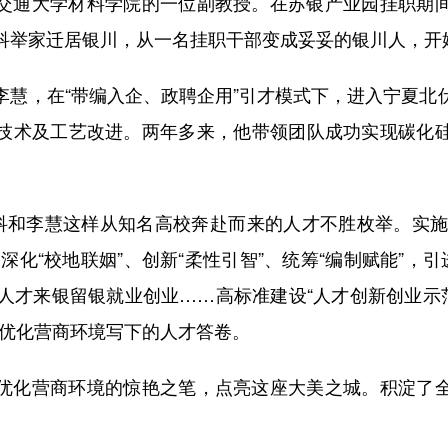
通大学材料学院的一位副教授。在苏银产业园挂职期间
科举家迁居银川，从一名挂职干部变成妥妥的银川人，开
，在“带编入企、政聘企用”引才模式下，进入宁夏北
技术及工艺改进。两年多来，他带领团队成功实现碳化
和李慧这样从知名高校奔赴而来的人才不胜枚举。实施“才聚
深化“校地联姻”、创新“柔性引智”、统筹“编制赋能”，引
年人才来银留银就业创业……高标准建设“人才创新创业示范
为优化营商环境写下的人才答卷。
化营商环境的惊艳之笔，点亮这座大美之城。积淀了全