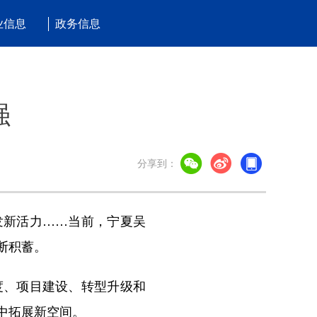
业信息
政务信息
强
分享到：
新活力……当前，宁夏吴
断积蓄。
、项目建设、转型升级和
中拓展新空间。