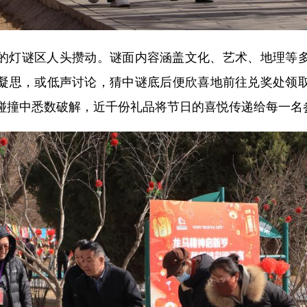
灯谜区人头攒动。谜面内容涵盖文化、艺术、地理等多
凝思，或低声讨论，猜中谜底后便欣喜地前往兑奖处领
碰撞中悉数破解，近千份礼品将节日的喜悦传递给每一名