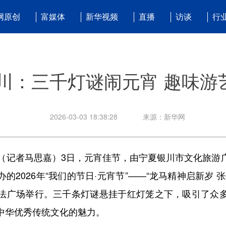
网原创
富媒体
新华视频
直播
访谈
行
川：三千灯谜闹元宵 趣味游
2026-03-03 18:38:28
来源：新华网
记者马思嘉）3日，元宵佳节，由宁夏银川市文化旅游
的2026年“我们的节日·元宵节”——“龙马精神启新岁 
法广场举行。三千条灯谜悬挂于红灯笼之下，吸引了众
中华优秀传统文化的魅力。