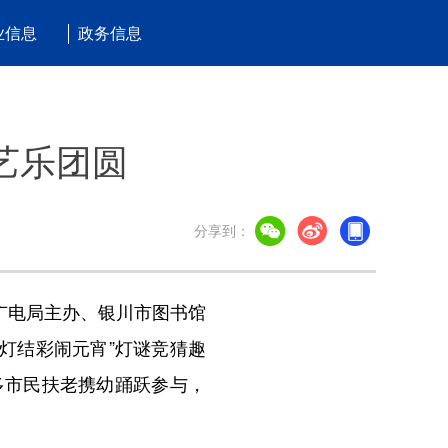
业信息
政务信息
艺乐团圆
分享到：
广电局主办、银川市图书馆
张灯结彩闹元宵”灯谜竞猜趣
多市民扶老携幼踊跃参与，