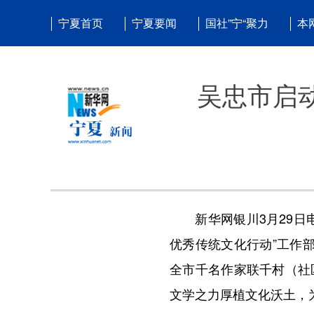
宁夏首页
宁夏要闻
国社”宁“聚力
本
吴忠市启
新华网银川3月29日电
优秀传统文化行动”工作
全市千名作家联千村（社
文学之力厚植文化沃土，