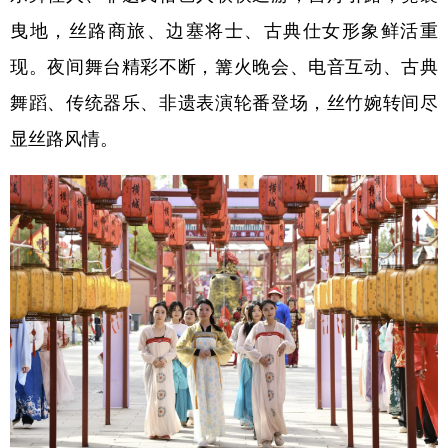
曳地，丝路商旅、边塞将士、古典仕女形象鲜活重
现。夜间舞台精彩不断，篝火晚会、电音互动、古典
舞蹈、传统器乐、非遗表演轮番登场，丝竹婉转间尽
显丝路风情。