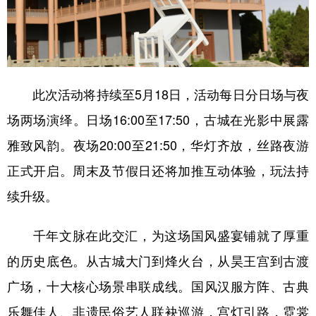
此次活动将持续至5月18日，活动每日分日场与夜
场两场演绎。日场16:00至17:50，古城在光影中展露
雅致风韵。夜场20:00至21:50，华灯齐放，丝路夜游
正式开启。周末及节假日还将加推互动体验，玩法持
续升级。
千年文脉在此交汇，为这场国风盛宴铺就了厚重
的历史底色。从古城大门到烽火台，从昊王宫到古渡
广场，十大核心场景串联成线。国风汉服方阵、古典
乐舞佳人、非遗民俗艺人联袂巡游，宫灯引路，霓裳