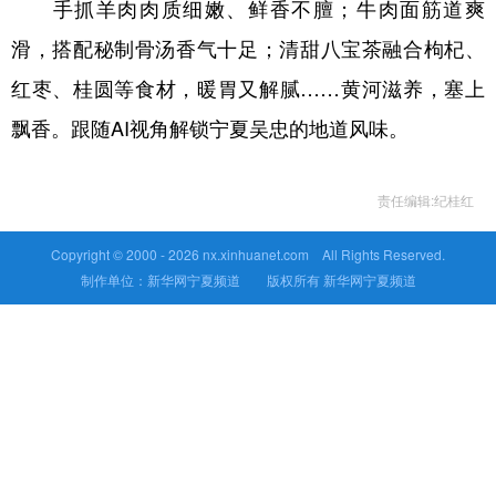
手抓羊肉肉质细嫩、鲜香不膻；牛肉面筋道爽
滑，搭配秘制骨汤香气十足；清甜八宝茶融合枸杞、
红枣、桂圆等食材，暖胃又解腻……黄河滋养，塞上
飘香。跟随AI视角解锁宁夏吴忠的地道风味。
责任编辑:纪桂红
Copyright © 2000 -
2026 nx.xinhuanet.com All Rights Reserved.
制作单位：新华网宁夏频道 版权所有 新华网宁夏频道