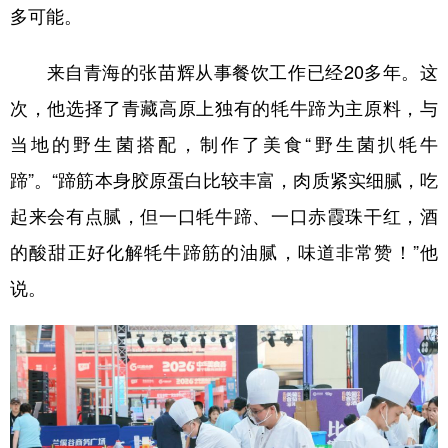
多可能。
来自青海的张苗辉从事餐饮工作已经20多年。这
次，他选择了青藏高原上独有的牦牛蹄为主原料，与
当地的野生菌搭配，制作了美食“野生菌扒牦牛
蹄”。“蹄筋本身胶原蛋白比较丰富，肉质紧实细腻，吃
起来会有点腻，但一口牦牛蹄、一口赤霞珠干红，酒
的酸甜正好化解牦牛蹄筋的油腻，味道非常赞！”他
说。