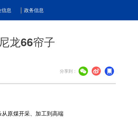
业信息
政务信息
尼龙66帘子
分享到：
条从原煤开采、加工到高端