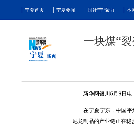
宁夏首页
宁夏要闻
国社”宁“聚力
本
一块煤“裂
新华网银川5月9日电
在宁夏宁东，中国平煤神
尼龙制品的产业链正在稳