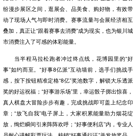
纷漫步展区之间，逛展会、品美食、购好物，有效带
动了现场人气与即时消费。赛事流量与会展经济相互
叠加，真正让“跟着赛事去消费”成为现实，也为银川城
市消费注入了可感的体彩能量。
当半程马拉松跑者冲过终点线，花博园里的“好
事”如约而至。“好事8亿派”互动墙前，选手们挑战手
感，按下按钮精准定格“8亿”奖池数字，解锁大乐透派
奖的好运祝福；“好事游乐场”里，幸运骰子掷出惊喜，
真人棋盘大冒险步步有趣，完成挑战即可盖上纪念印
章；“放飞自我”电子屏上，大家积累能量助力烟花绽
放，绚烂瞬间引来阵阵欢呼；“好事便利店”内，专业人
员耐心讲解彩票玩法，核销“好事通行证”并发放奖品，