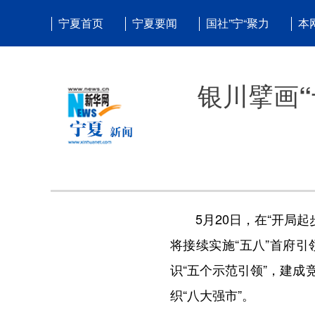
宁夏首页
宁夏要闻
国社”宁“聚力
本
银川擘画“
5月20日，在“开局起步
将接续实施“五八”首府
识“五个示范引领”，建
织“八大强市”。