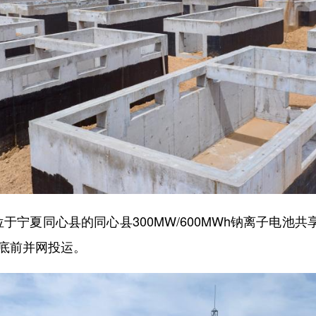
宁夏同心县的同心县300MW/600MWh钠离子电池
年底前并网投运。