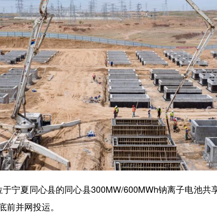
宁夏同心县的同心县300MW/600MWh钠离子电池
年底前并网投运。