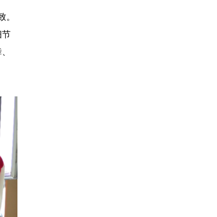
致。
细节
舞、