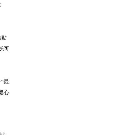
共
准贴
长可
“最
暖心
桂红