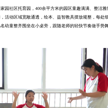
园社区托育园，400余平方米的园区童趣满满、整洁雅
和，活动区域宽敞通透，绘本、益智教具摆放规整，每处
几名幼童整齐围坐在小桌旁，跟随老师的轻快节奏做手势