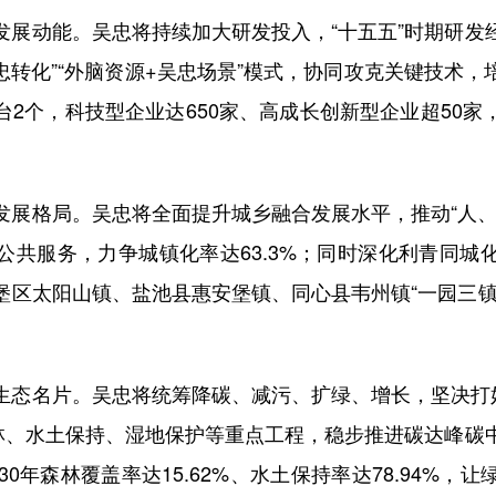
动能。吴忠将持续加大研发投入，“十五五”时期研发经
忠转化”“外脑资源+吴忠场景”模式，协同攻克关键技术
台2个，科技型企业达650家、高成长创新型企业超50家
格局。吴忠将全面提升城乡融合发展水平，推动“人、
公共服务，力争城镇化率达63.3%；同时深化利青同城
堡区太阳山镇、盐池县惠安堡镇、同心县韦州镇“一园三镇
名片。吴忠将统筹降碳、减污、扩绿、增长，坚决打好
护林、水土保持、湿地保护等重点工程，稳步推进碳达峰碳
30年森林覆盖率达15.62%、水土保持率达78.94%，