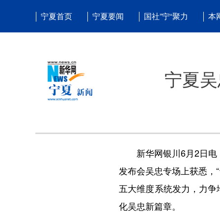
宁夏首页
宁夏要闻
国社”宁“聚力
本
宁夏吴
新华网银川6月2日电（
发布会吴忠专场上获悉，
五大维度系统发力，力争
化吴忠新篇章。