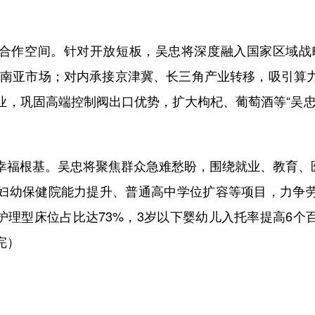
作空间。针对开放短板，吴忠将深度融入国家区域战略
东南亚市场；对内承接京津冀、长三角产业转移，吸引算
业，巩固高端控制阀出口优势，扩大枸杞、葡萄酒等“吴忠
。
根基。吴忠将聚焦群众急难愁盼，围绕就业、教育、医疗
妇幼保健院能力提升、普通高中学位扩容等项目，力争
构护理型床位占比达73%，3岁以下婴幼儿入托率提高6
完）