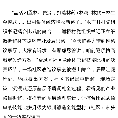
“盘活闲置林带资源，打造林药+林鸡+林旅三林生
金模式，走出村集体经济增收新路子。”永宁县村党组
织书记擂台比武的舞台上，通桥村党组织书记正在细
致拆解林下循环产业发展思路。“今天把各方请到网格
议事厅，大家有诉求、有顾虑尽管讲，咱们逐项协商
敲定改造方案。”金凤区社区党组织书记技能比拼的决
赛环节，一场社区改造议事会被搬上舞台，居民吐露
难处、物业提出方案，社区书记居中调解、现场定
策，沉浸式还原基层矛盾调处全过程。看得见的产业
路径拆解、摸得着的基层治理实景，让擂台比武从简
单的技能比拼升级为银川锻造全能型村（社区）带头
人的一线实战课堂。