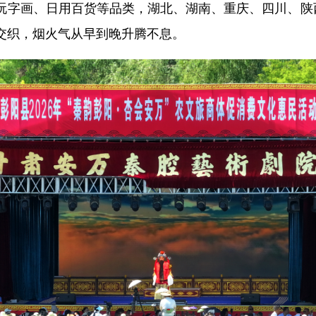
玩字画、日用百货等品类，湖北、湖南、重庆、四川、陕西
交织，烟火气从早到晚升腾不息。