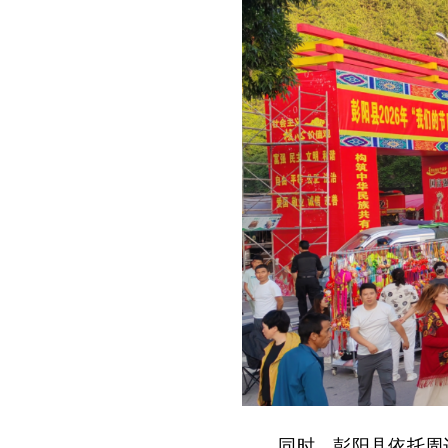
同时，彭阳县依托周边庞