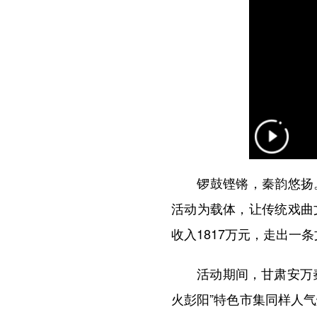
锣鼓铿锵，秦韵悠扬。端
活动为载体，让传统戏曲
收入1817万元，走出一
活动期间，甘肃安万秦腔
火彭阳”特色市集同样人