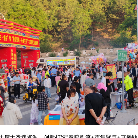
大戏迷资源，创新打造“秦腔引流+市集聚气+直播助