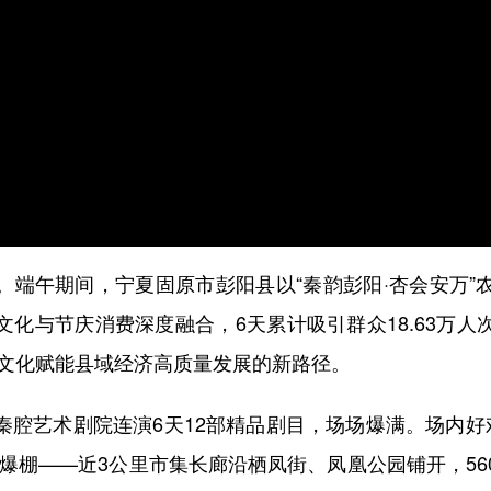
午期间，宁夏固原市彭阳县以“秦韵彭阳·杏会安万”
文化与节庆消费深度融合，6天累计吸引群众18.63万人
条文化赋能县域经济高质量发展的新路径。
艺术剧院连演6天12部精品剧目，场场爆满。场内好戏
气爆棚——近3公里市集长廊沿栖凤街、凤凰公园铺开，56