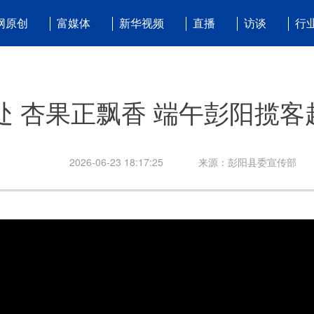
网原创
富媒体
新华视频
直播
访谈
行
处 杏果正飘香 端午彭阳揽客
2026-06-23 18:17:25
来源：彭阳县委宣传部