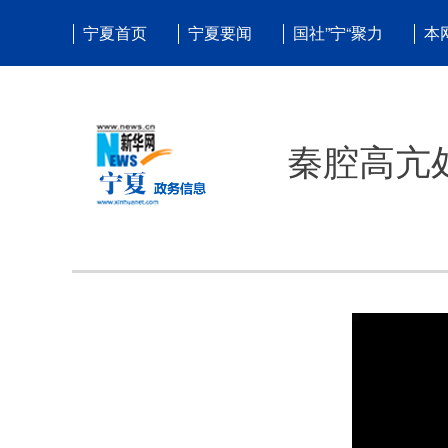
宁夏首页
宁夏要闻
国社”宁“聚力
本
秦腔高亢