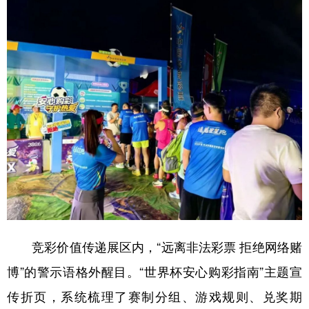
竞彩价值传递展区内，“远离非法彩票 拒绝网络赌
博”的警示语格外醒目。“世界杯安心购彩指南”主题宣
传折页，系统梳理了赛制分组、游戏规则、兑奖期