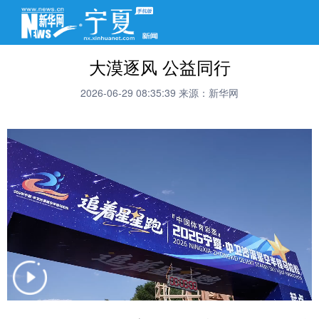
大漠逐风 公益同行
2026-06-29 08:35:39
来源：新华网