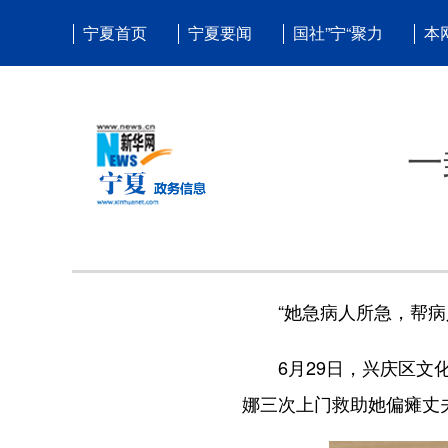
宁夏首页
宁夏要闻
国社”宁“聚力
本
一
“她急病人所急，帮病人
6月29日，兴庆区文化
娜三次上门救助她偏瘫丈