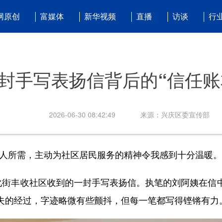
网原创
富媒体
新华视频
直播
访谈
行
封手写表扬信背后的“信任账
2026-06-30 08:42:49
来源：兴庆区委宣传部
所需，主动为社区居民服务的精神令我感到十分温暖。
街丰收社区收到的一封手写表扬信。执笔的刘阿姨在信
夫的经过，字迹略微有些颤抖，但每一笔都写得铿锵有力