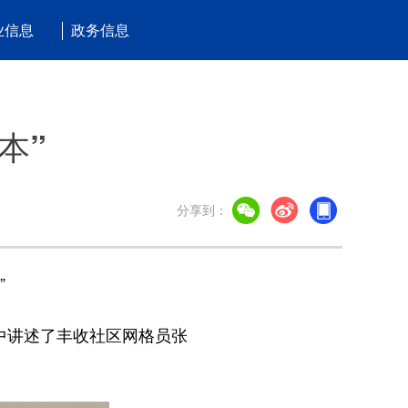
业信息
政务信息
本”
分享到：
”
中讲述了丰收社区网格员张
。