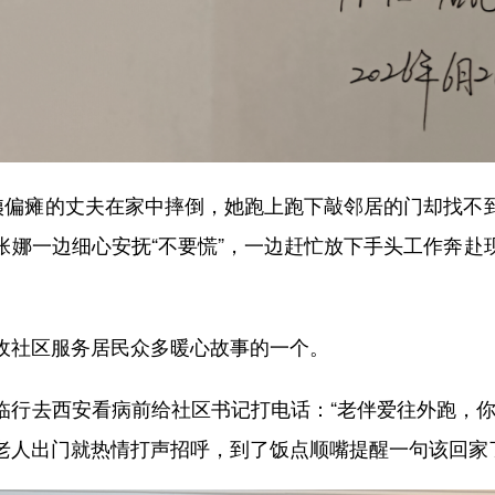
偏瘫的丈夫在家中摔倒，她跑上跑下敲邻居的门却找不
张娜一边细心安抚“不要慌”，一边赶忙放下手头工作奔赴
社区服务居民众多暖心故事的一个。
去西安看病前给社区书记打电话：“老伴爱往外跑，你
老人出门就热情打声招呼，到了饭点顺嘴提醒一句该回家