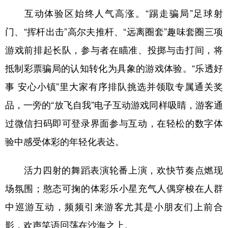
互动体验区始终人气高涨。“踢走骗局”足球射
门、“挥杆出击”高尔夫推杆、“远离圈套”趣味套圈三项
游戏前排起长队，参与者在瞄准、投掷与击打间，将
抵制彩票骗局的认知转化为具象的游戏体验。“乐透好
事 安心小镇”里大家有序排队挑选并领取专属通关奖
品，一旁的“放飞自我”电子互动游戏同样吸睛，游客通
过微信扫码即可登录界面参与互动，在轻松的数字体
验中感受体彩的年轻化表达。
活力四射的舞蹈表演轮番上演，欢快节奏点燃现
场氛围；憨态可掬的体彩乐小星充气人偶穿梭在人群
中巡游互动，频频引来游客尤其是小朋友们上前合
影，欢声笑语回荡在沙海之上。