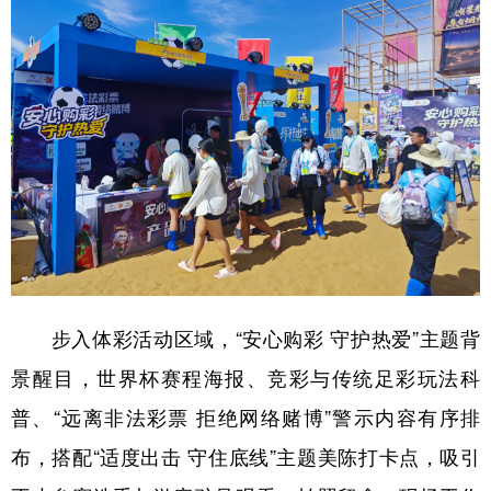
步入体彩活动区域，“安心购彩 守护热爱”主题背
景醒目，世界杯赛程海报、竞彩与传统足彩玩法科
普、“远离非法彩票 拒绝网络赌博”警示内容有序排
布，搭配“适度出击 守住底线”主题美陈打卡点，吸引