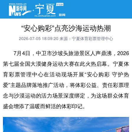
“安心购彩”点亮沙海运动热潮
2026-07-05 18:09:20
来源：宁夏体育彩票管理中心
7月4日，中卫市沙坡头旅游景区人声鼎沸，2026
第七届全国大漠健身运动大赛在此火热启幕。宁夏体
育彩票管理中心在活动现场开展“安心购彩 守护热
爱”主题品牌落地推广活动，将体彩公益、责任彩票理
念与沙漠运动的活力场景深度绑定，为这场群众体育
盛会增添了温暖而鲜活的体彩印记。