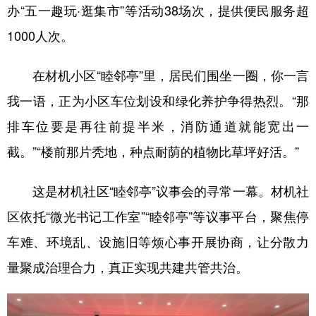
办“五一趣玩·逛集市”等活动38场次，提供便民服务超
1000人次。
在材机小区“睦邻亭”里，居民们围坐一圈，你一言
我一语，正为小区车位划设和绿化养护争得热烈。“那
排车位要是再往前提半米，消防通道就能宽出一
截。”“楼前那片秃地，种点耐荫的植物比草坪好活。”
这是材机社区“睦邻亭”议事会的寻常一幕。材机社
区依托“微光书记工作室”“睦邻亭”等议事平台，聚焦停
车难、环境乱、设施旧等烦心事开展协商，让分散力
量聚成治理合力，真正实现共建共管共治。