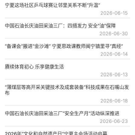
宁夏这场社区乒乓球赛让邻里关系不断“升温”
2026-06-15
中国石油长庆油田采油三厂：四措发力 安全“油”保障
2026-06-30
“备课会”搬进“金沙滩” 宁夏思政课教师闽宁镇里寻“真经”
2026-06-14
赓续体育初心 乐享健康生活
2026-06-13
“薄煤层等高开采关键技术及成套装备”科技成果在石嘴山发
布
2026-06-18
中国石油长庆油田采油三厂“安全生产月”活动纵深推进
2026-06-23
2026年“文化和自然遗产日”宁夏主会场活动启幕