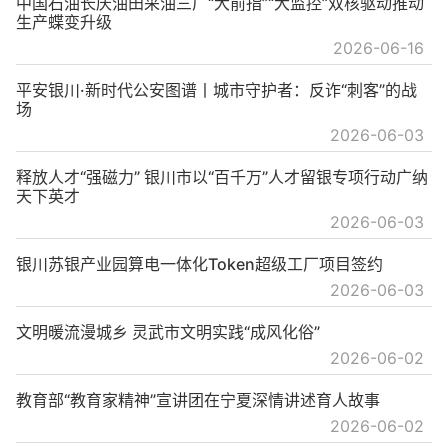
中国石油长庆油田采油三厂“大前指”“大监控”双核驱动推动
生产蝶变升级
2026-06-16
平安银川·新时代公安图谱丨城市守护者：反诈“刺客”的战
场
2026-06-03
释放人才“强磁力” 银川市以“百千万”人才留银专项行动广纳
天下英才
2026-06-03
银川苏银产业园算电一体化Token超级工厂项目签约
2026-06-03
文明暖流漫城乡 灵武市文明实践“成风化俗”
2026-06-02
教育部“教育家精神”宣讲团在宁夏深情讲述育人故事
2026-06-02