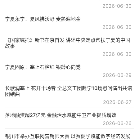
2026-06-30
宁夏永宁：夏风拂沃野 麦熟遍地金
2026-06-30
《国家嘱托》新书在京首发 讲述中央定点帮扶宁夏的中国
故事
2026-06-30
宁夏固原：塞上石榴红 银龄心向党
2026-06-29
长歌润塞上 花开十场春 全总文工团赴宁10场慰问演出共谱
团结曲
2026-06-27
落地融资超27亿元 金融活水赋能中卫产业提质增效
2026-06-26
银川市举办互联网营销师大赛 以赛促学赋能数字经济发展